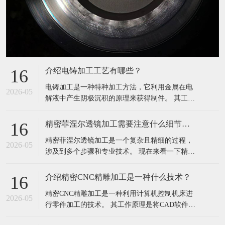
介绍电铸加工工艺有哪些？
16
电铸加工是一种特种加工方法，它利用金属在电
2026-05
解液中产生阴极沉积的原理来获得制件。 其工作
原理是将预先按所需形状制成的原模作为阴极，
用电铸材料作为阳极，一同放入与阳极材料相同
精密菲涅尔透镜加工需要注意什么细节问题？
16
的金属盐溶液中，通以直流电。 在电解作用下，
精密菲涅尔透镜加工是一个复杂且精细的过程，
原模表面逐渐沉积出金属电铸层，达到所需的厚
2026-05
涉及到多个步骤和专业技术。 现在来看一下精密
度后从溶液中取出，将电铸层与原模分
菲涅尔透镜加工需要注意什么细节问题呢？ 选
材：材料的选择是加工过程中的关键一步，需要
介绍精密CNC精雕加工是一种什么技术？
16
选择光学级坯料，要求其具有高透过率、无瑕
精密CNC精雕加工是一种利用计算机控制机床进
疵，并且尽量符合加工要求，不同的材料对透镜
2026-05
行零件加工的技术。 其工作原理是将CAD软件中
的性能和加工难度都有影响，因此需要根据
绘制的零件图纸导入到CNC加工机床的控制系统