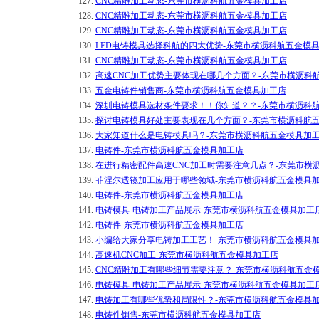
127.
CNC精雕加工动态-东莞市横沥科航五金模具加工店
128.
CNC精雕加工动态-东莞市横沥科航五金模具加工店
129.
CNC精雕加工动态-东莞市横沥科航五金模具加工店
130.
LED电铸模具选择科航的四大优势-东莞市横沥科航五金模
131.
CNC精雕加工动态-东莞市横沥科航五金模具加工店
132.
高速CNC加工优势主要体现在哪几个方面？-东莞市横沥科
133.
五金电铸件销售商-东莞市横沥科航五金模具加工店
134.
深圳电铸模具选材条件要求！！你知道？？-东莞市横沥科
135.
探讨电铸模具好处主要表现在几个方面？-东莞市横沥科航
136.
大家知道什么是电铸模具吗？-东莞市横沥科航五金模具加
137.
电铸件-东莞市横沥科航五金模具加工店
138.
在进行精密配件高速CNC加工时需要注意几点？-东莞市横
139.
菲涅尔透镜加工应用于哪些领域-东莞市横沥科航五金模具
140.
电铸件-东莞市横沥科航五金模具加工店
141.
电铸模具-电铸加工产品展示-东莞市横沥科航五金模具加工
142.
电铸件-东莞市横沥科航五金模具加工店
143.
小编给大家分享电铸加工工艺！-东莞市横沥科航五金模具
144.
高速机CNC加工-东莞市横沥科航五金模具加工店
145.
CNC精雕加工有哪些细节需要注意？-东莞市横沥科航五金
146.
电铸模具-电铸加工产品展示-东莞市横沥科航五金模具加工
147.
电铸加工有哪些优势和局限性？-东莞市横沥科航五金模具
148.
电铸件销售-东莞市横沥科航五金模具加工店