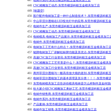
447.
电铸件系列-东莞市横沥科航五金模具加工店
448.
CNC精雕加工动态-东莞市横沥科航五金模具加工店
449.
[标题空]
450.
医疗配件电铸加工是一种什么制造技术？-东莞市横沥科航
451.
中山菲涅尔透镜在LED投光灯中的应用-东莞市横沥科航五
452.
电铸件生产-东莞市横沥科航五金模具加工店
453.
CNC精雕加工动态-东莞市横沥科航五金模具加工店
454.
电铸模具-电铸加工产品展示-东莞市横沥科航五金模具加工
455.
电铸件-东莞市横沥科航五金模具加工店
456.
电铸加工工艺有什么特点？-东莞市横沥科航五金模具加工
457.
铭牌电铸加工厂讲解铝标牌功能及其优点-东莞市横沥科航
458.
高速CNC加工行业资讯-东莞市横沥科航五金模具加工店
459.
CNC精雕加工工艺究竟是什么？-东莞市横沥科航五金模具
460.
高速CNC加工行业资讯-东莞市横沥科航五金模具加工店
461.
惠州菲涅尔透镜与一般高倍放大镜的差别-东莞市横沥科航
462.
电铸菲涅尔透镜加工的基本原理及其分类！！！-东莞市横
463.
东莞电铸模具加工店告诉你模具电铸是怎么样制作及如何脱
464.
给大家介绍CNC精雕加工奥妙工艺-东莞市横沥科航五金模
465.
电铸件销售商-东莞市横沥科航五金模具加工店
466.
电铸件系列-东莞市横沥科航五金模具加工店
467.
产品案例-东莞市横沥科航五金模具加工店
468.
电铸件加工销售-东莞市横沥科航五金模具加工店