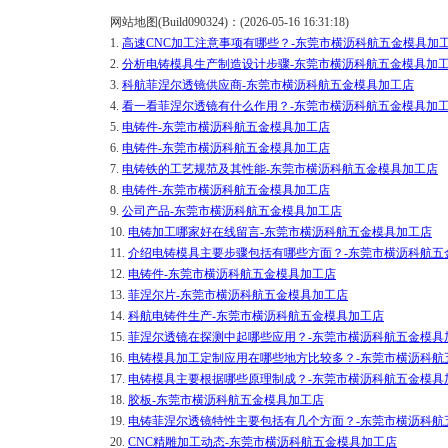
网站地图(Build090324)：(2026-05-16 16:31:18)
1.
高速CNC加工注意事项有哪些？-东莞市横沥科航五金模具加
2.
分析电铸模具生产制造设计步骤-东莞市横沥科航五金模具加
3.
科航菲涅尔透镜供应商-东莞市横沥科航五金模具加工店
4.
看一看菲涅尔透镜有什么作用？-东莞市横沥科航五金模具加
5.
电铸件-东莞市横沥科航五金模具加工店
6.
电铸件-东莞市横沥科航五金模具加工店
7.
电铸铁的工艺规范及其性能-东莞市横沥科航五金模具加工店
8.
电铸件-东莞市横沥科航五金模具加工店
9.
公司产品-东莞市横沥科航五金模具加工店
10.
电铸加工哪家好在线留言-东莞市横沥科航五金模具加工店
11.
介绍电铸模具主要步骤包括有哪些方面？-东莞市横沥科航五
12.
电铸件-东莞市横沥科航五金模具加工店
13.
菲涅尔片-东莞市横沥科航五金模具加工店
14.
科航电铸件生产-东莞市横沥科航五金模具加工店
15.
菲涅尔透镜在探测中起哪些应用？-东莞市横沥科航五金模具
16.
电铸模具加工定制应用在哪些地方比较多？-东莞市横沥科航
17.
电铸模具主要根据哪些原理制成？-东莞市横沥科航五金模具
18.
胶板-东莞市横沥科航五金模具加工店
19.
电铸菲涅尔透镜特性主要包括有几个方面？-东莞市横沥科航
20.
CNC精雕加工动态-东莞市横沥科航五金模具加工店