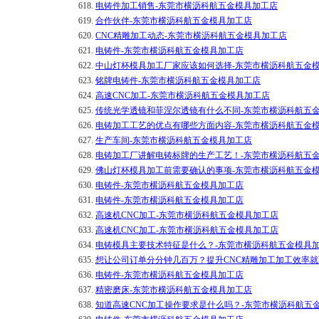
618.
电铸件加工销售-东莞市横沥科航五金模具加工店
619.
合作伙伴-东莞市横沥科航五金模具加工店
620.
CNC精雕加工动态-东莞市横沥科航五金模具加工店
621.
电铸件-东莞市横沥科航五金模具加工店
622.
中山灯杯模具加工厂家应该如何选择-东莞市横沥科航五金
623.
铭牌电铸件-东莞市横沥科航五金模具加工店
624.
高速CNC加工-东莞市横沥科航五金模具加工店
625.
传统光学透镜和菲涅尔透镜有什么不同-东莞市横沥科航五
626.
电铸加工工艺的优点有哪些方面内容-东莞市横沥科航五金
627.
生产车间-东莞市横沥科航五金模具加工店
628.
电铸加工厂讲解电铸标牌的生产工艺！-东莞市横沥科航五
629.
佛山灯杯模具加工前需要确认的事项-东莞市横沥科航五金
630.
电铸件-东莞市横沥科航五金模具加工店
631.
电铸件-东莞市横沥科航五金模具加工店
632.
高速机CNC加工-东莞市横沥科航五金模具加工店
633.
高速机CNC加工-东莞市横沥科航五金模具加工店
634.
电铸模具主要技术特征是什么？-东莞市横沥科航五金模具
635.
想让公司订单分分钟几百万？提升CNC精雕加工加工效率就
636.
电铸件-东莞市横沥科航五金模具加工店
637.
精密磨床-东莞市横沥科航五金模具加工店
638.
知道高速CNC加工操作要求是什么吗？-东莞市横沥科航五