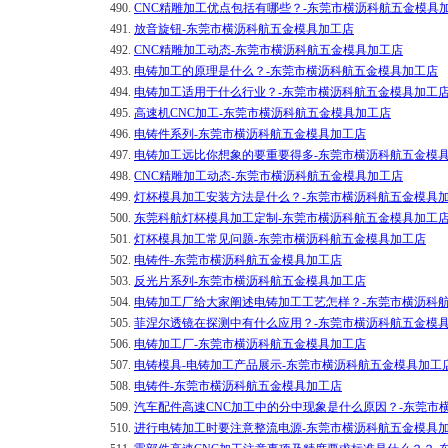
490.
CNC精雕加工优点包括有哪些？-东莞市横沥科航五金模具
491.
放音旋钮-东莞市横沥科航五金模具加工店
492.
CNC精雕加工动态-东莞市横沥科航五金模具加工店
493.
电铸加工的原理是什么？-东莞市横沥科航五金模具加工店
494.
电铸加工适用于什么行业？-东莞市横沥科航五金模具加工
495.
高速机CNC加工-东莞市横沥科航五金模具加工店
496.
电铸件系列-东莞市横沥科航五金模具加工店
497.
电铸加工远比你想象的要重要得多-东莞市横沥科航五金模
498.
CNC精雕加工动态-东莞市横沥科航五金模具加工店
499.
灯杯模具加工安装方法是什么？-东莞市横沥科航五金模具
500.
东莞科航灯杯模具加工定制-东莞市横沥科航五金模具加工
501.
灯杯模具加工常见问题-东莞市横沥科航五金模具加工店
502.
电铸件-东莞市横沥科航五金模具加工店
503.
反光片系列-东莞市横沥科航五金模具加工店
504.
电铸加工厂给大家阐述电铸加工工艺怎样？-东莞市横沥科
505.
菲涅尔透镜在探测中有什么应用？-东莞市横沥科航五金模
506.
电铸加工厂-东莞市横沥科航五金模具加工店
507.
电铸模具-电铸加工产品展示-东莞市横沥科航五金模具加工
508.
电铸件-东莞市横沥科航五金模具加工店
509.
汽车配件高速CNC加工中的分中现象是什么原因？-东莞市
510.
进行电铸加工时要注意整流电源-东莞市横沥科航五金模具