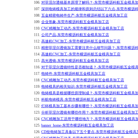
106.
对菲涅尔透镜基本原理了解吗？-东莞市横沥科航五金模具
107.
深圳电铸模具加工的规律和原则总结以下六点-东莞市横沥
108.
五金精密电铸件生产-东莞市横沥科航五金模具加工店
109.
企业形象-东莞市横沥科航五金模具加工店
110.
CNC精雕加工动态-东莞市横沥科航五金模具加工店
111.
公司产品-东莞市横沥科航五金模具加工店
112.
高速机CNC加工-东莞市横沥科航五金模具加工店
113.
精密菲涅尔透镜加工需要注意什么细节问题？-东莞市横沥
114.
高速机CNC加工-东莞市横沥科航五金模具加工店
115.
高光透镜-东莞市横沥科航五金模具加工店
116.
对于菲涅尔透镜特性是否都知道？-东莞市横沥科航五金模
117.
电铸件-东莞市横沥科航五金模具加工店
118.
CNC精雕加工动态-东莞市横沥科航五金模具加工店
119.
电铸模具的相关知识-东莞市横沥科航五金模具加工店
120.
电铸模具是根据哪些原理制成？-东莞市横沥科航五金模具
121.
科航电铸模具-东莞市横沥科航五金模具加工店
122.
灯杯模具加工基本步骤有哪些？-东莞市横沥科航五金模具
123.
分析菲涅尔透镜有哪些作用？-东莞市横沥科航五金模具加
124.
CNC精雕加工适用于哪些地方？-东莞市横沥科航五金模具
125.
banner_home-东莞市横沥科航五金模具加工店
126.
CD纹电铸加工具备以下五个要点-东莞市横沥科航五金模具