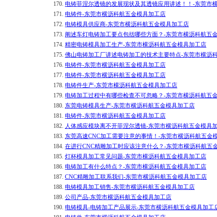
170.
电铸菲涅尔透镜的发展现状及其透镜应用讲述！！-东莞市
171.
电铸件-东莞市横沥科航五金模具加工店
172.
电铸模具供应商-东莞市横沥科航五金模具加工店
173.
阐述车灯电铸加工要点包括哪些方面？-东莞市横沥科航五
174.
精密电铸模具加工生产-东莞市横沥科航五金模具加工店
175.
佛山电铸加工厂讲述电铸加工的技术主要特点-东莞市横沥
176.
电铸件-东莞市横沥科航五金模具加工店
177.
电铸件-东莞市横沥科航五金模具加工店
178.
电铸件生产-东莞市横沥科航五金模具加工店
179.
电铸加工过程中有哪些检查不可忽略？-东莞市横沥科航五
180.
东莞电铸模具生产-东莞市横沥科航五金模具加工店
181.
电铸件-东莞市横沥科航五金模具加工店
182.
人体感应模块离不开菲涅尔透镜-东莞市横沥科航五金模具
183.
东莞高速CNC加工需要注意的事情！-东莞市横沥科航五金
184.
在进行CNC精雕加工时应该注意什么？-东莞市横沥科航五
185.
灯杯模具加工常见问题-东莞市横沥科航五金模具加工店
186.
电铸加工有什么特点？-东莞市横沥科航五金模具加工店
187.
CNC精雕加工联系我们-东莞市横沥科航五金模具加工店
188.
电铸模具加工销售-东莞市横沥科航五金模具加工店
189.
公司产品-东莞市横沥科航五金模具加工店
190.
电铸模具-电铸加工产品展示-东莞市横沥科航五金模具加工